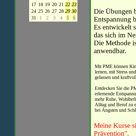
17
18
19
20
21
22
23
Die Übungen b
24
25
26
27
28
29
30
31
1
2
3
4
5
6
Entspannung b
Es entwickelt 
das sich im Ne
Die Methode is
anwendbar.
Mit PME können Kind
lernen, mit Stress u
gelassen und kraftvol
Entdecken Sie die PM
erlernende Entspann
mehr Ruhe, Wohlbefi
Alltag und Beruf zu 
bei Ängsten und Schl
Meine Kurse sin
Prävention".