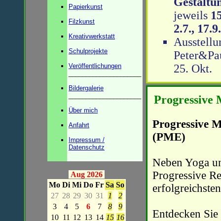
Gestaltu
Papierkunst
jeweils
15
Filzkunst
2.7., 17.9
Kreativwerkstatt
Ausstell
Schulprojekte
Peter&Pau
Veröffentlichungen
25. Okt.
_____________________
Bildergalerie
_____________________
Progressive
Über mich
Progressive 
Anfahrt
(PME)
Impressum /
Datenschutz
Neben Yoga un
Progressive Re
Aug 2026
Mo
Di
Mi
Do
Fr
Sa
So
erfolgreichst
27
28
29
30
31
1
2
3
4
5
6
7
8
9
Entdecken Sie
10
11
12
13
14
15
16