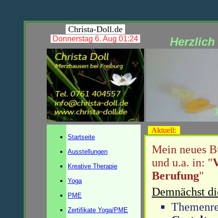
Christa-Doll.de
Donnerstag 6. Aug 01:24
Herzlich
Aktuell:
Startseite
Mein neues B
Ausstellungen
und u.a. in: "
Kreative Therapie
Berufung
"
Yoga
Demnächst di
PME
Themenr
Zertifikate Yoga/PME