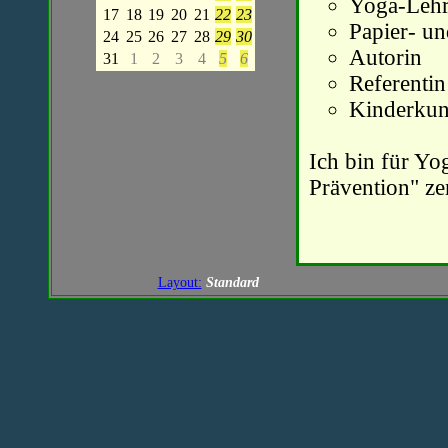
Yoga-Lehr
17
18
19
20
21
22
23
Papier- un
24
25
26
27
28
29
30
Autorin
31
1
2
3
4
5
6
Referenti
Kinderkuns
Ich bin für Yo
Prävention" zert
Layout:
Standard