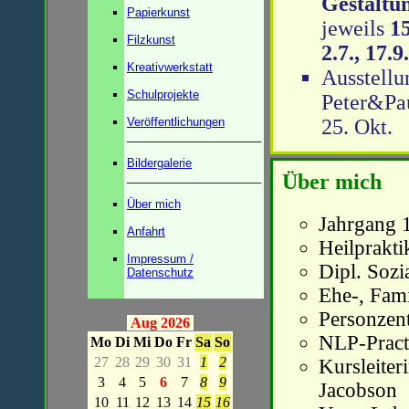
Gestaltu
Papierkunst
jeweils
15
Filzkunst
2.7., 17.9
Kreativwerkstatt
Ausstell
Schulprojekte
Peter&Pau
Veröffentlichungen
25. Okt.
_____________________
Bildergalerie
_____________________
Über mich
Über mich
Jahrgang 
Anfahrt
Heilprakti
Impressum /
Dipl. Soz
Datenschutz
Ehe-, Fami
Personzent
Aug 2026
NLP-Pract
Mo
Di
Mi
Do
Fr
Sa
So
27
28
29
30
31
1
2
Kursleiter
3
4
5
6
7
8
9
Jacobson
10
11
12
13
14
15
16