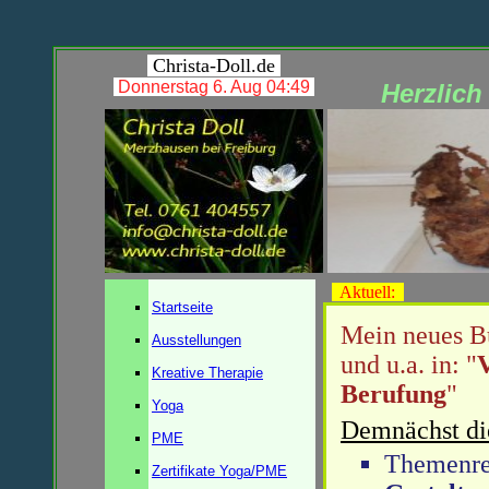
Christa-Doll.de
Donnerstag 6. Aug 04:49
Herzlich
Aktuell:
Startseite
Mein neues B
Ausstellungen
und u.a. in: "
Kreative Therapie
Berufung
"
Yoga
Demnächst di
PME
Themenr
Zertifikate Yoga/PME