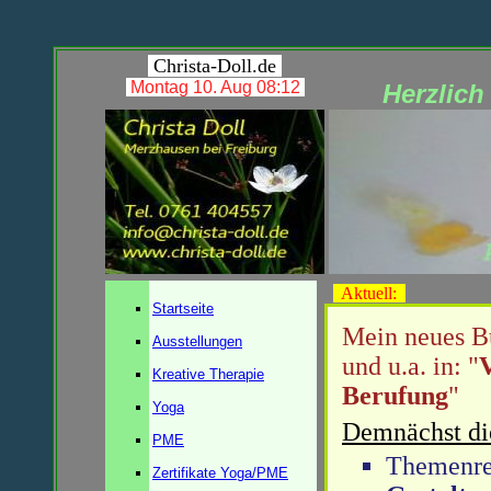
Christa-Doll.de
Montag 10. Aug 08:12
Herzlich
Aktuell:
Startseite
Mein neues B
Ausstellungen
und u.a. in: "
Kreative Therapie
Berufung
"
Yoga
Demnächst di
PME
Themenr
Zertifikate Yoga/PME