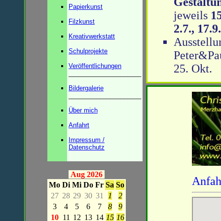
Gestaltu
Papierkunst
jeweils
15
Filzkunst
2.7., 17.9
Kreativwerkstatt
Ausstell
Schulprojekte
Peter&Pau
Veröffentlichungen
25. Okt.
_____________________
Bildergalerie
_____________________
Über mich
Anfahrt
Impressum /
Datenschutz
Aug 2026
Anfah
Mo
Di
Mi
Do
Fr
Sa
So
27
28
29
30
31
1
2
3
4
5
6
7
8
9
10
11
12
13
14
15
16